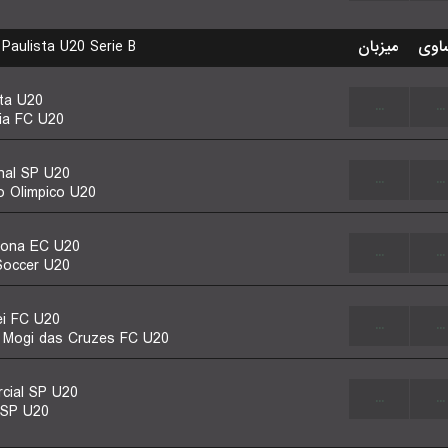
Paulista U20 Serie B
میزبان
اوی
sta U20
...
...
nia FC U20
nal SP U20
...
...
o Olimpico U20
lona EC U20
...
...
Soccer U20
ei FC U20
...
...
 Mogi das Cruzes FC U20
cial SP U20
...
...
 SP U20