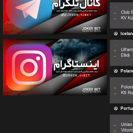
...
..
Club 
..
KV Kor
Icelan
...
..
Ulfarn
..
Ellidi
Polan
...
..
Polon
..
KS Ru
Portu
...
..
Uniao
..
Vitor