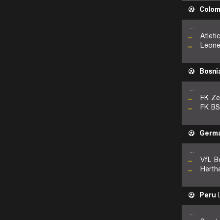
Colom
...
..
Atleti
..
Leone
Bosni
...
..
FK Ze
..
FK BS
Germ
...
..
VfL B
..
Herth
Peru
L
...