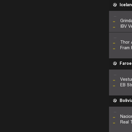
Icelan
...
..
Grinda
..
IBV V
...
..
Thor 
..
Fram 
Faroe
...
..
..
EB St
Bolivi
...
..
Nacio
..
Real 