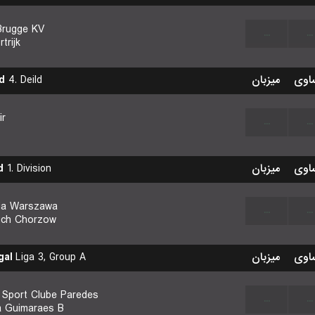
Brugge KV
...
...
trijk
d
4. Deild
میزبان
اوی
ir
...
...
d
1. Division
میزبان
اوی
ia Warszawa
...
...
ch Chorzow
gal
Liga 3, Group A
میزبان
اوی
 Sport Clube Paredes
...
...
ia Guimaraes B