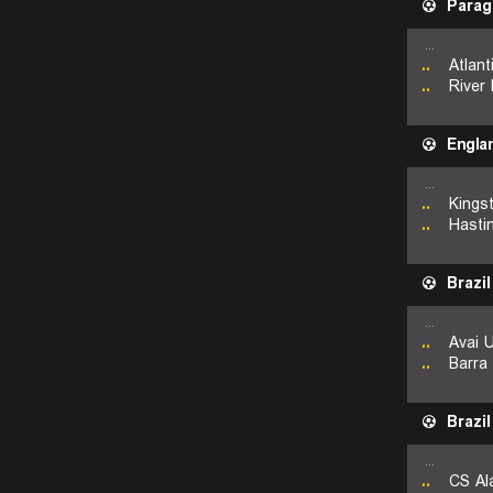
Parag
...
..
Atlan
..
River
Engla
...
..
Kings
..
Hasti
Brazil
...
..
Avai 
..
Barra
Brazil
...
..
CS Al