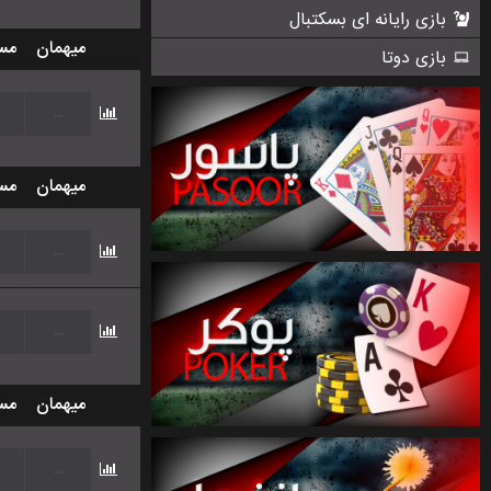
بازی رایانه ای بسکتبال
میهمان
مس
بازی دوتا
...
میهمان
مس
...
...
میهمان
مس
...