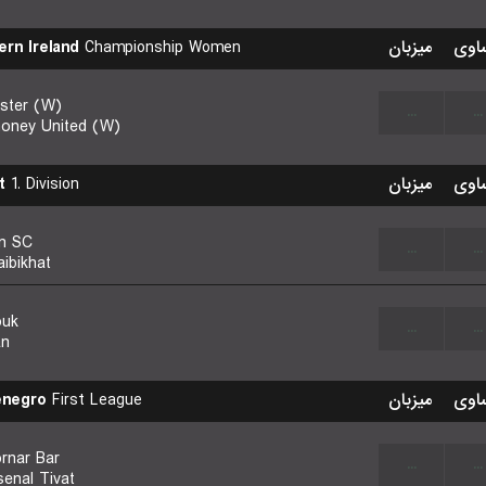
ern Ireland
Championship Women
میزبان
اوی
lster (W)
...
...
money United (W)
t
1. Division
میزبان
اوی
n SC
...
...
aibikhat
ouk
...
...
an
enegro
First League
میزبان
اوی
rnar Bar
...
...
senal Tivat