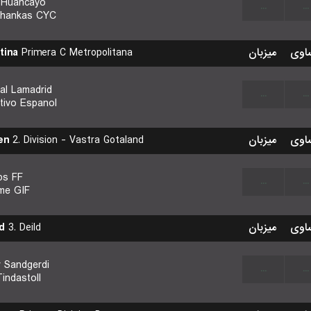
 Huancayo
...
...
Chankas CYC
tina
Primera C Metropolitana
میزبان
اوی
al Lamadrid
...
...
tivo Espanol
en
2. Division - Vastra Gotaland
میزبان
اوی
ps FF
...
...
me GIF
d
3. Deild
میزبان
اوی
r Sandgerdi
...
...
indastoll