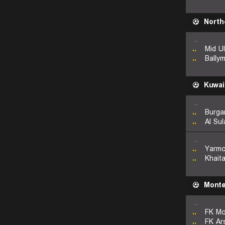
North
...
..
Mid U
..
Bally
Kuwai
...
..
Burga
..
Al Sul
...
..
Yarm
..
Khait
Mont
...
..
FK Mo
..
FK Ar