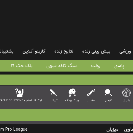
ورزشی
پیش بینی زنده
نتایج زنده
کازینو آنلاین
پشتیبان
پاسور
رولت
سنگ کاغذ قیچی
بلک جک ۲۱
والیبال
تنیس
هندبال
پینگ پونگ
کریکت
لیگ آف لجندز (LEAGUE OF LEGEND)
um
Pro League
میزبان
اوی