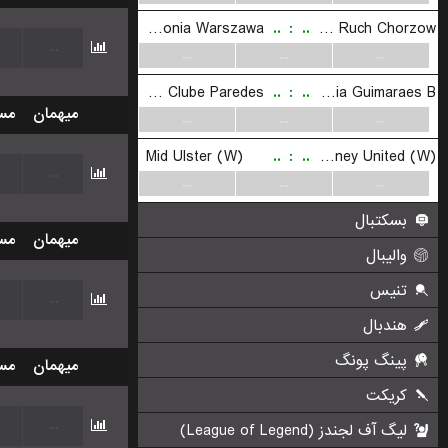
Polonia Warszawa
..
:
..
KS Ruch Chorzow
...
...
...
...
Uniao Sport Clube Paredes
..
:
..
Vitoria Guimaraes B
میهمان
مس
...
...
...
Mid Ulster (W)
..
:
..
Ballymoney United (W)
...
...
...
...
بسکتبال
میهمان
مس
والیبال
تنیس
...
هندبال
پینگ پونگ
میهمان
مس
کریکت
...
لیگ آف لجندز (League of Legend)