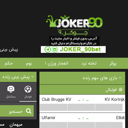
پیش بینی 
پوکر
تخته نرد
انفجار ورژن ۱
بوم
حکم
پیش بینی زنده
بازی های مهم زنده
فوتبال
فوتبال
بسکتبال
Club Brugge KV
..
:
..
KV Kortrijk
...
...
...
Ulfarnir
..
:
..
Ellidi
میهمان
مس
...
...
...