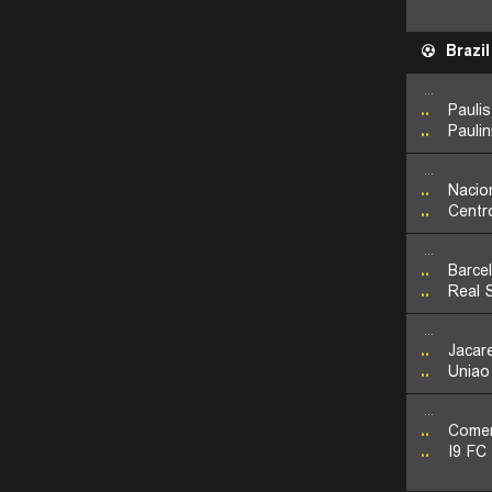
Brazil
...
..
Pauli
..
Pauli
...
..
Nacio
..
Centr
...
..
Barce
..
Real 
...
..
Jacar
..
Uniao
...
..
Comer
..
I9 FC