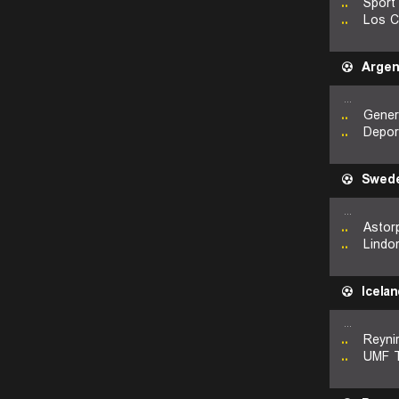
..
Sport
..
Los 
Argen
...
..
Gener
..
Depor
Swed
...
..
Astor
..
Lindo
Icelan
...
..
Reyni
..
UMF T