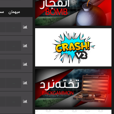
میهمان
مس
...
...
...
...
...