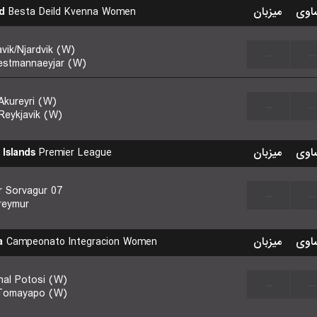
d
Besta Deild Kvenna Women
میزبان
اوی
vik/Njardvik (W)
...
...
estmannaeyjar (W)
Akureyri (W)
...
...
Reykjavik (W)
 Islands
Premier League
میزبان
اوی
07 Vestur Sorvagur
...
...
reymur
a
Campeonato Integracion Women
میزبان
اوی
nal Potosi (W)
...
...
Tomayapo (W)