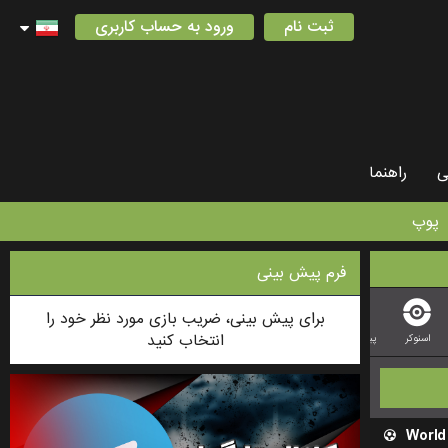
ثبت نام
ورود به حساب کاربری
ی
راهنما
پوپ
فرم پیش بینی
برای پیش بینی، ضریب بازی مورد نظر خود را
انتخاب کنید
اسنوکر
پینگ پونگ
کریکت
لیگ فوتبال استرالیایی
فوتسال
بازی PESSAPALLO ( بیس بال فندلاندی )
World