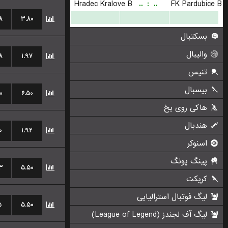
۸
۳.۸۰
۸
۱.۹۷
۰
۶.۵۰
۰
۱.۹۲
۳
۵.۵۰
۵
۵.۵۰