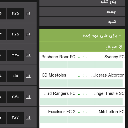
پنج شنبه
جمعه
۵
۴.۷۵
شنبه
۳
۴.۷۵
۰
۳.۵۰
۵
۱.۵۱
۰
۲.۳۰
۰
۲.۰۷