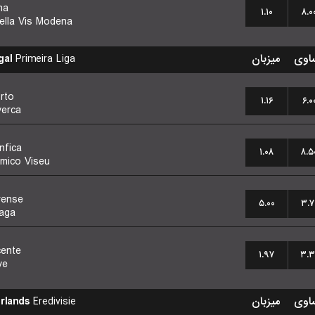
na
۱.۱۰
۸.۰
della Vis Modena
gal
Primeira Liga
میزبان
اوی
rto
۱.۱۶
۶.۰
verca
nfica
۱.۰۸
۸.۵
mico Viseu
rense
۵.۰۰
۳.۷
aga
cente
۱.۹۷
۳.۳
ve
rlands
Eredivisie
میزبان
اوی