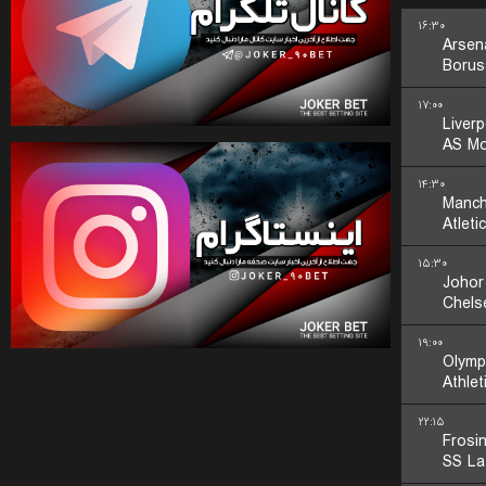
۱۶:۳۰
Arsen
Borus
۱۷:۰۰
Liverp
AS M
۱۴:۳۰
Manch
Atleti
۱۵:۳۰
Johor
Chels
۱۹:۰۰
Olymp
Athlet
۲۲:۱۵
Frosi
SS La