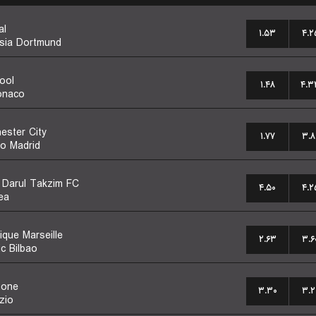
al
۱.۵۳
۴.۲
sia Dortmund
ool
۱.۴۸
۴.۳
onaco
ester City
۱.۷۷
۳.۸
co Madrid
 Darul Takzim FC
۴.۵۰
۴.۲
ea
ique Marseille
۲.۶۳
۳.۶
ic Bilbao
none
۳.۳۰
۳.۲
zio