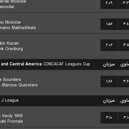
artak Moscow
۲.۰۹
۳.۳
asnodar
mo Moscow
۱.۵۶
۳.۸
namo Makhachkala
bin Kazan
۲.۰۲
۳.۱
ik Orenburg
 and Central America
CONCACAF Leagues Cup
میزبان
اوی
le Sounders
۱.۸۸
۳.۶
s Blancos Queretaro
J League
میزبان
اوی
 Verdy 1969
۳.۱۰
۳.۱
aki Frontale