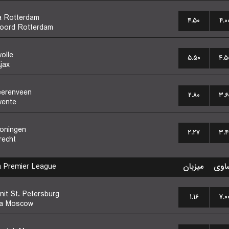
a Rotterdam
۴.۵۰
۴.۰
oord Rotterdam
olle
۵.۵۰
۴.۵
jax
erenveen
۲.۸۰
۳.۶
ente
oningen
۲.۲۷
۳.۴
recht
a
Premier League
میزبان
اوی
nit St. Petersburg
۱.۱۶
۷.۰
na Moscow