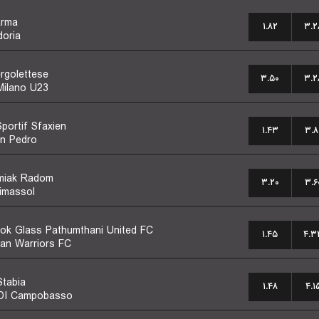
arma
۱.۸۲
۳.۲
oria
rgolettese
۳.۵۰
۳.۲
 Milano U23
portif Sfaxien
۱.۴۳
۳.۸
n Pedro
miak Radom
۳.۲۰
۳.۶
imassol
ok Glass Pathumthani United FC
۱.۴۵
۴.۳
an Warriors FC
Stabia
۱.۴۸
۴.۱
 DI Campobasso