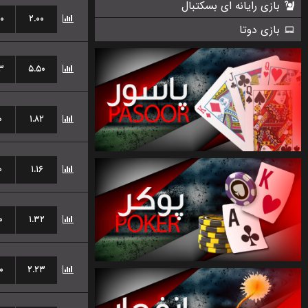
۰
۲.۰۰
۳
۵.۵۰
۰
۱.۸۲
۰
۱.۱۶
۰
۱.۳۲
۰
۲.۲۳