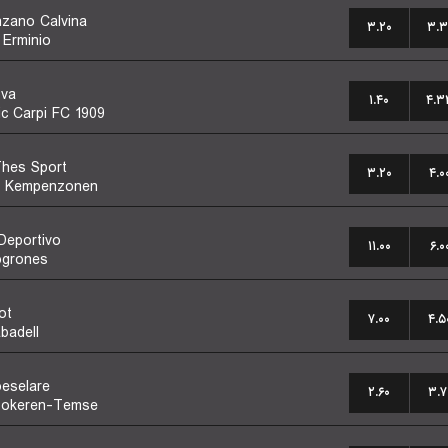
zano Calvina
۳.۲۰
۳.۳
 Erminio
va
۱.۴۰
۴.۳
ic Carpi FC 1909
hes Sport
۳.۲۰
۴.۰
e Kempenzonen
Deportivo
۱۱.۰۰
۶.۰
grones
ot
۷.۰۰
۴.۵
badell
eselare
۲.۶۰
۳.۷
Lokeren-Temse