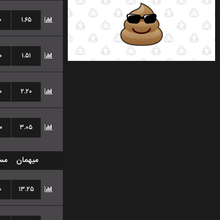
۰
۱.۶۵
۰
۱.۵۱
۰
۲.۲۰
۰
۳.۰۵
میهمان
مس
۰
۱۳.۲۵