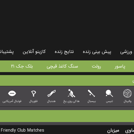
ورزشی
پیش بینی زنده
نتایج زنده
کازینو آنلاین
پشتیبان
پاسور
رولت
سنگ کاغذ قیچی
بلک جک ۲۱
والیبال
تنیس
بیسبال
هاکی روی یخ
هندبال
فلوربال
فوتبال آمریکایی
Friendly Club Matches
میزبان
اوی