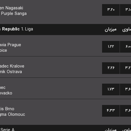
en Nagasaki
۳.۲۰
۳.۱
 Purple Sanga
 Republic
1. Liga
میزبان
اوی
avia Prague
۱.۲۲
۶.۰
bice
adec Kralove
۲.۲۶
۳.۲
nik Ostrava
nec
۱.۷۳
۳.۶
ovacko
tis Brno
۴.۳۳
۳.۶
gma Olomouc
Serie A
میزبان
اوی