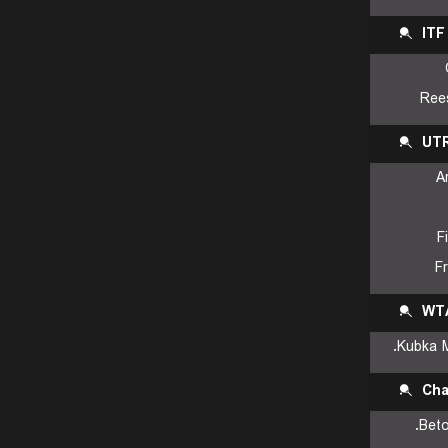
IT
Ree
UTR
A
F
F
WTA
Kubka M
Cha
Beto