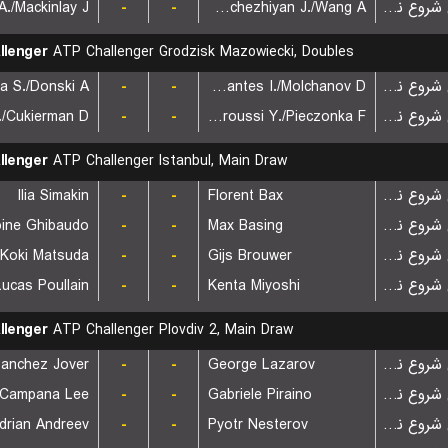
./Mackinlay J.
-
-
Nedunchezhiyan J./Wang A.
بازی شروع نشده است
llenger
ATP Challenger Grodzisk Mazowiecki, Doubles
a S./Donski A.
-
-
Cervantes I./Molchanov D.
بازی شروع نشده است
/Cukierman D.
-
-
Lalami Laaroussi Y./Pieczonka F.
بازی شروع نشده است
llenger
ATP Challenger Istanbul, Main Draw
Ilia Simakin
-
-
Florent Bax
بازی شروع نشده است
oine Ghibaudo
-
-
Max Basing
بازی شروع نشده است
Koki Matsuda
-
-
Gijs Brouwer
بازی شروع نشده است
Lucas Poullain
-
-
Kenta Miyoshi
بازی شروع نشده است
llenger
ATP Challenger Plovdiv 2, Main Draw
Sanchez Jover
-
-
George Lazarov
بازی شروع نشده است
 Campana Lee
-
-
Gabriele Piraino
بازی شروع نشده است
drian Andreev
-
-
Pyotr Nesterov
بازی شروع نشده است