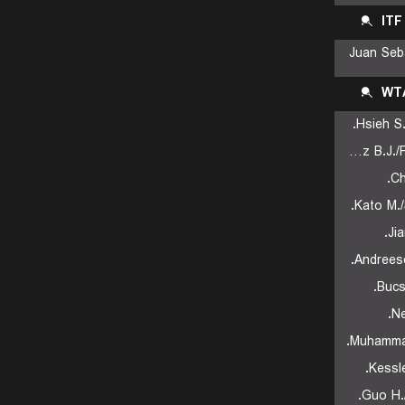
ITF
Juan Seb
WT
Hsieh S
Fernandez B.J./Fernandez L.A.
Ch
Kato M.
Ji
Andreesc
Bucs
Ne
Muhammad
Kessle
Guo H./