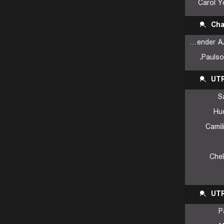
Carol Y
Cha
Kalender A./Serdarusic N.
Paulson
UTR
S
Hu
Camil
Chel
UTR
P