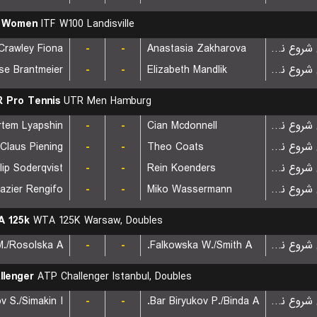
F Women
ITF W100 Landisville
Crawley Fiona
-
-
Anastasia Zakharova
بازی شروع نشده است
se Brantmeier
-
-
Elizabeth Mandlik
بازی شروع نشده است
 Pro Tennis
UTR Men Hamburg
rtem Lyapshin
-
-
Cian Mcdonnell
بازی شروع نشده است
Claus Piening
-
-
Theo Coats
بازی شروع نشده است
ilip Soderqvist
-
-
Rein Koenders
بازی شروع نشده است
razier Rengifo
-
-
Miko Wassermann
بازی شروع نشده است
 125k
WTA 125K Warsaw, Doubles
./Rosolska A.
-
-
Falkowska W./Smith A.
بازی شروع نشده است
llenger
ATP Challenger Istanbul, Doubles
v S./Simakin I.
-
-
Bar Biryukov P./Binda A.
بازی شروع نشده است