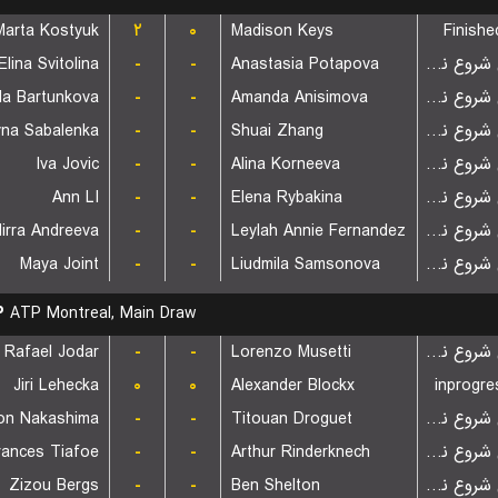
Marta Kostyuk
۲
۰
Madison Keys
Finishe
Elina Svitolina
-
-
Anastasia Potapova
بازی شروع نشده است
la Bartunkova
-
-
Amanda Anisimova
بازی شروع نشده است
yna Sabalenka
-
-
Shuai Zhang
بازی شروع نشده است
Iva Jovic
-
-
Alina Korneeva
بازی شروع نشده است
Ann LI
-
-
Elena Rybakina
بازی شروع نشده است
irra Andreeva
-
-
Leylah Annie Fernandez
بازی شروع نشده است
Maya Joint
-
-
Liudmila Samsonova
بازی شروع نشده است
P
ATP Montreal, Main Draw
Rafael Jodar
-
-
Lorenzo Musetti
بازی شروع نشده است
Jiri Lehecka
۰
۰
Alexander Blockx
inprogre
on Nakashima
-
-
Titouan Droguet
بازی شروع نشده است
rances Tiafoe
-
-
Arthur Rinderknech
بازی شروع نشده است
Zizou Bergs
-
-
Ben Shelton
بازی شروع نشده است