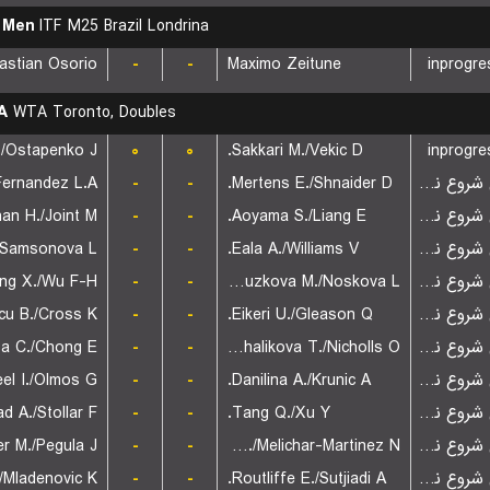
 Men
ITF M25 Brazil Londrina
astian Osorio
-
-
Maximo Zeitune
inprogre
A
WTA Toronto, Doubles
./Ostapenko J.
۰
۰
Sakkari M./Vekic D.
inprogre
-
-
Mertens E./Shnaider D.
بازی شروع نشده است
an H./Joint M.
-
-
Aoyama S./Liang E.
بازی شروع نشده است
/Samsonova L.
-
-
Eala A./Williams V.
بازی شروع نشده است
ang X./Wu F-H.
-
-
Bouzkova M./Noskova L.
بازی شروع نشده است
u B./Cross K.
-
-
Eikeri U./Gleason Q.
بازی شروع نشده است
a C./Chong E.
-
-
Mihalikova T./Nicholls O.
بازی شروع نشده است
el I./Olmos G.
-
-
Danilina A./Krunic A.
بازی شروع نشده است
 A./Stollar F.
-
-
Tang Q./Xu Y.
بازی شروع نشده است
r M./Pegula J.
-
-
Errani S./Melichar-Martinez N.
بازی شروع نشده است
Mladenovic K.
-
-
Routliffe E./Sutjiadi A.
بازی شروع نشده است