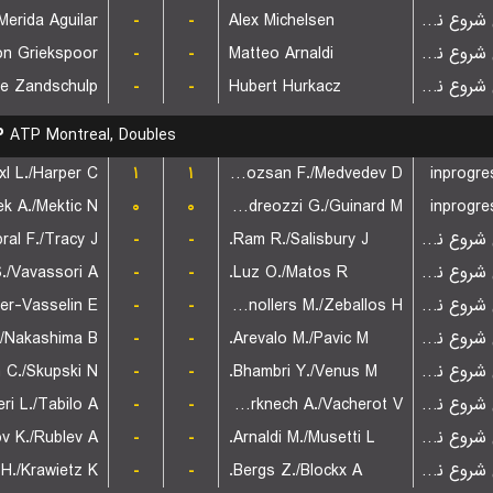
Merida Aguilar
-
-
Alex Michelsen
بازی شروع نشده است
on Griekspoor
-
-
Matteo Arnaldi
بازی شروع نشده است
-
-
Hubert Hurkacz
بازی شروع نشده است
P
ATP Montreal, Doubles
xl L./Harper C.
۱
۱
Marozsan F./Medvedev D.
inprogre
ek A./Mektic N.
۰
۰
Andreozzi G./Guinard M.
inprogre
ral F./Tracy J.
-
-
Ram R./Salisbury J.
بازی شروع نشده است
S./Vavassori A.
-
-
Luz O./Matos R.
بازی شروع نشده است
-
-
Granollers M./Zeballos H.
بازی شروع نشده است
/Nakashima B.
-
-
Arevalo M./Pavic M.
بازی شروع نشده است
 C./Skupski N.
-
-
Bhambri Y./Venus M.
بازی شروع نشده است
ri L./Tabilo A.
-
-
Rinderknech A./Vacherot V.
بازی شروع نشده است
 K./Rublev A.
-
-
Arnaldi M./Musetti L.
بازی شروع نشده است
-
-
Bergs Z./Blockx A.
بازی شروع نشده است