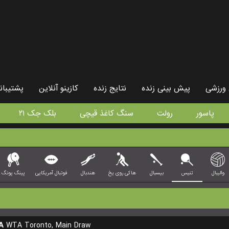
ورزشی
پیش بینی زنده
نتایج زنده
کازینو آنلاین
پشتیبان
پاسور
رولت
سنگ کاغذ قیچی
بلک جک ۲۱
والیبال
تنیس
بیسبال
هاکی روی یخ
هندبال
فوتبال آمریکایی
پینگ پونگ
A
WTA Toronto, Main Draw