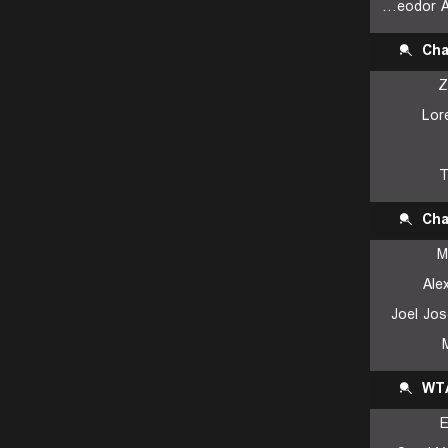
Yannick Theodor Alexandrescou
Cha
Z
Lor
T
Cha
M
Ale
Joel Jos
WTA
E