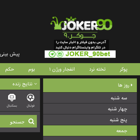
پیش بینی 
پوکر
تخته نرد
انفجار ورژن ۱
بوم
حکم
نتایج زنده
روز ها
سه شنبه
فوتبال
بسکتبال
چهار شنبه
پنج شنبه
جمعه