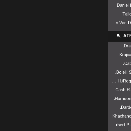
Daniel 
Tall
Botic Van De Zandschulp
AT
Dra
Krajic
Cab
Bolelli 
Nys H./Roger-Vasselin E.
Cash R.
Harrison
Darde
Khachanov
Herbert P-H./Krawietz K.