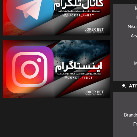
Niko
Ar
M
AT
Brand
F