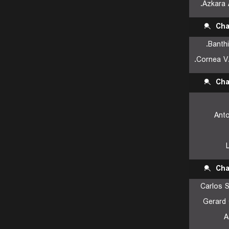
Azkara A
Cha
Banthi
Cornea V.
Cha
Ant
Cha
Carlos 
Gerard
A